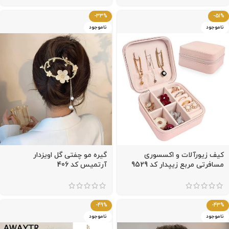
-33%
-51%
ناموجود
ناموجود
کیف زیورآلات و اکسسوری
گیره مو چفتی گل اویزدار
مسافرتی مربع زیپدار کد 9529
آرتمیس کد 406
-49%
-43%
ناموجود
ناموجود