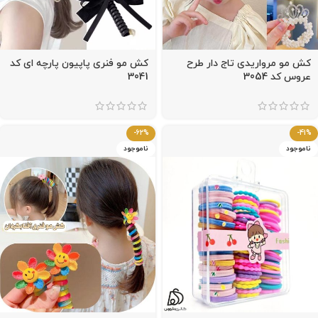
کش مو‌ مرواریدی تاج دار طرح
کش مو فنری پاپیون پارچه ای کد
عروس کد 3054
3041
-62%
-41%
ناموجود
ناموجود