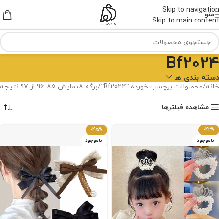
Skip to navigation
منو
Skip to main content
Bf2024
دسته بندی ها
خانه
محصولات برچسب خورده “Bf2024”
برگه 8
نمایش 85–96 از 97 نتیجه
مشاهده فیلترها
-45%
-42%
ناموجود
ناموجود