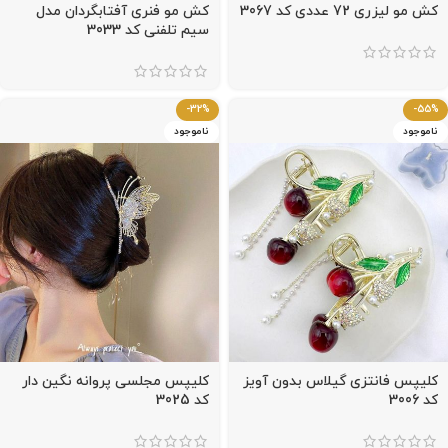
کش مو لیزری 72 عددی کد 3067
کش مو فنری آفتابگردان مدل
سیم تلفنی کد 3033
-32%
-55%
ناموجود
ناموجود
کلیپس فانتزی گیلاس بدون آویز
کلیپس مجلسی پروانه نگین دار
کد 3006
کد 3025