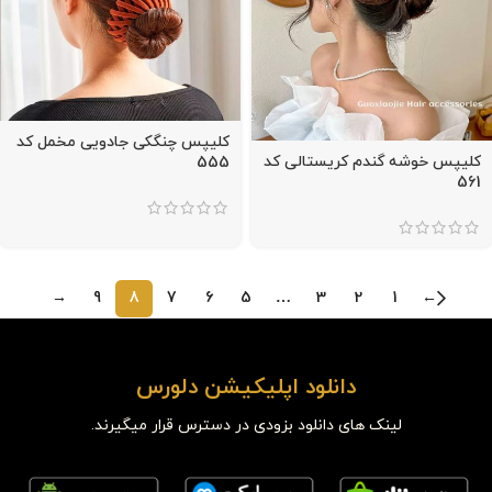
کلیپس چنگکی جادویی مخمل کد
کلیپس خوشه گندم کریستالی کد
555
561
→
9
8
7
6
5
…
3
2
1
←
دانلود اپلیکیشن دلورس
لینک های دانلود بزودی در دسترس قرار میگیرند.