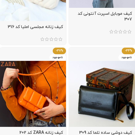
کیف موبایل اسپرت آنتونی کد
307
کیف زنانه مجلسی املیا کد 316
-37%
-34%
ناموجود
ناموجود
کیف دوشی ساده تلما کد 309
کیف زنانه ZARA کد 202