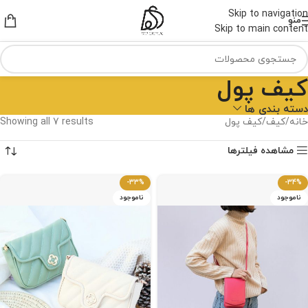
Skip to navigation
منو
Skip to main content
کیف پول
دسته بندی ها
خانه
کیف
کیف پول
Showing all 7 results
مشاهده فیلترها
-33%
-34%
ناموجود
ناموجود