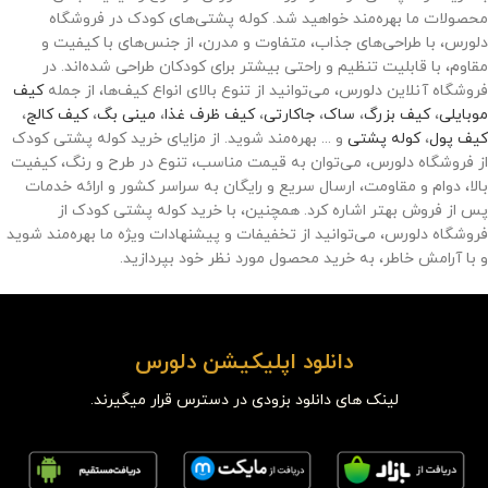
محصولات ما بهره‌مند خواهید شد. کوله پشتی‌های کودک در فروشگاه
دلورس، با طراحی‌های جذاب، متفاوت و مدرن، از جنس‌های با کیفیت و
مقاوم، با قابلیت تنظیم و راحتی بیشتر برای کودکان طراحی شده‌اند. در
فروشگاه آنلاین دلورس، می‌توانید از تنوع بالای انواع کیف‌ها، از جمله
کیف
موبایلی
،
کیف بزرگ
،
ساک
،
جاکارتی
،
کیف ظرف غذا
،
مینی بگ
،
کیف کالج
،
کیف پول
،
کوله پشتی
و ... بهره‌مند شوید. از مزایای خرید کوله پشتی کودک
از فروشگاه دلورس، می‌توان به قیمت مناسب، تنوع در طرح و رنگ، کیفیت
بالا، دوام و مقاومت، ارسال سریع و رایگان به سراسر کشور و ارائه خدمات
پس از فروش بهتر اشاره کرد. همچنین، با خرید کوله پشتی کودک از
فروشگاه دلورس، می‌توانید از تخفیفات و پیشنهادات ویژه ما بهره‌مند شوید
و با آرامش خاطر، به خرید محصول مورد نظر خود بپردازید.
دانلود اپلیکیشن دلورس
لینک های دانلود بزودی در دسترس قرار میگیرند.