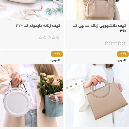
کیف دانشجویی زنانه سابین کد
کیف زنانه دایموند کد 320
310
-30%
-32%
ناموجود
ناموجود