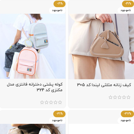
-19%
-41%
ناموجود
ناموجود
کوله پشتی دخترانه فانتزی مدل
کیف زنانه مثلثی لیندا کد 305
مکنزی کد 324
-31%
-37%
ناموجود
ناموجود