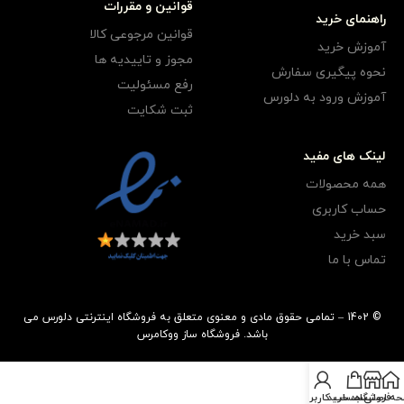
قوانین و مقررات
راهنمای خرید
قوانین مرجوعی کالا
آموزش خرید
مجوز و تاییدیه ها
نحوه پیگیری سفارش
رفع مسئولیت
آموزش ورود به دلورس
ثبت شکایت
لینک های مفید
همه محصولات
حساب کاربری
سبد خرید
تماس با ما
© 1402 – تمامی حقوق مادی و معنوی متعلق به فروشگاه اینترنتی دلورس می
باشد.
فروشگاه ساز
ووکامرس
ه اصلی
فروشگاه
سبد خرید
حساب کاربری من