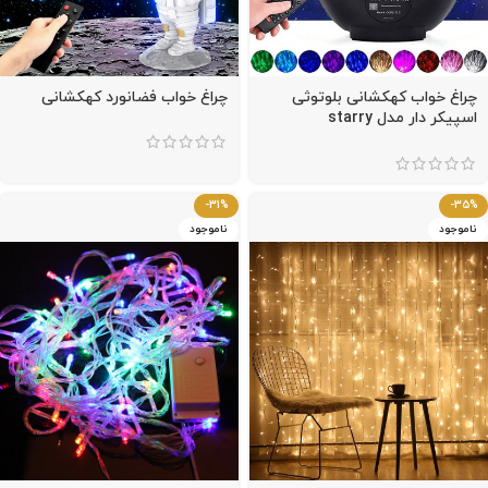
چراغ خواب کهکشانی بلوتوثی
چراغ خواب فضانورد کهکشانی
اسپیکر دار مدل starry
projector light
-31%
-35%
ناموجود
ناموجود