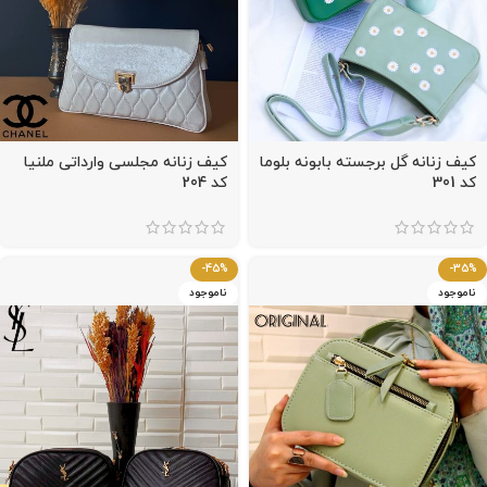
کیف زنانه گل برجسته بابونه بلوما
کیف زنانه مجلسی وارداتی ملنیا
کد 301
کد 204
-45%
-35%
ناموجود
ناموجود