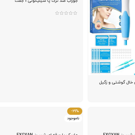
جوراب ضد ترک پا سیلیکونی 1 جفت
 خال گوشتی و زگیل
-69%
ناموجود