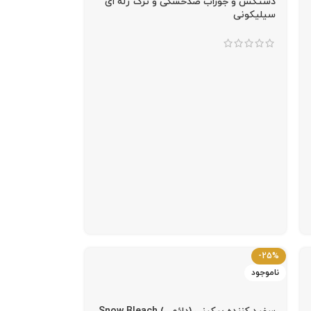
دستکش و جوراب ضدخشکی و ترک ژله ای
سیلیکونی
-25%
ناموجود