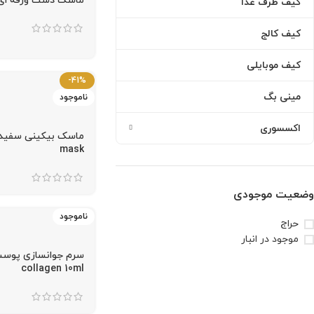
ماسک دست ورقه ای شیر 
کیف ظرف غذا
کیف کالج
کیف موبایلی
-41%
مینی بگ
ناموجود
اکسسوری
mask
وضعیت موجودی
ناموجود
حراج
موجود در انبار
collagen 10ml