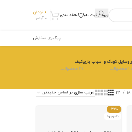
0
تومان
ورود / ثبت نام
علاقه مندی
0
آیتم
پیگیری سفارش
ی
وسایل کودک و اسباب بازی
کیف
1 محصولات
41 محصولات
24
18
-27%
ناموجود