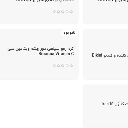
بز EXGYAN
ماسک پا ورقه ای شیر بز EXGYAN
ناموجود
کرم رفع سیاهی دور چشم ویتامین سی
Bioaqua Vitamin C
ماسک بیکینی سفید کننده و ضدبو Bikini
سرم جوانسازی پوست کلاژن karité