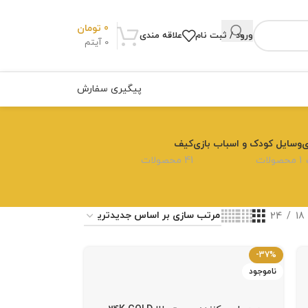
0
تومان
ورود / ثبت نام
علاقه مندی
0
آیتم
پیگیری سفارش
ی
وسایل کودک و اسباب بازی
کیف
1 محصولات
41 محصولات
24
18
-37%
ناموجود