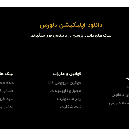
دانلود اپلیکیشن دلورس
لینک های دانلود بزودی در دسترس قرار میگیرند.
قوانین و مقررات
لینک ها
د
قوانین مرجوعی کالا
همه مح
د
مجوز و تاییدیه ها
حساب کا
ری سفارش
رفع مسئولیت
سبد خری
 به دلورس
ثبت شکایت
تماس با 