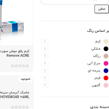
صافی
بر اساس رنگ
کرم
1
مشکی
1
Remove ACNE
رزگلد
1
سرخ آبی
1
سرمه ای
1
قرمز
1
ناموجود
گلبهی
1
ماسک آبرسان سینه 
CHOVEMOAR 25ML
دسته بندی