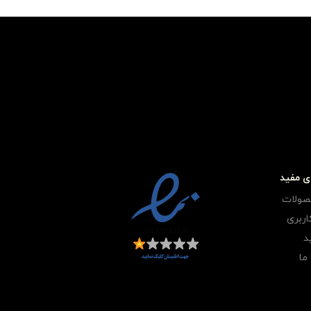
ی مفید
صولات
ربری
د
ما