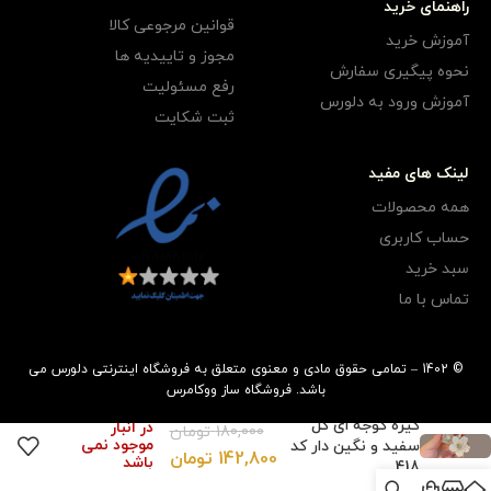
راهنمای خرید
قوانین مرجوعی کالا
آموزش خرید
مجوز و تاییدیه ها
نحوه پیگیری سفارش
رفع مسئولیت
آموزش ورود به دلورس
ثبت شکایت
لینک های مفید
همه محصولات
حساب کاربری
سبد خرید
تماس با ما
© 1402 – تمامی حقوق مادی و معنوی متعلق به فروشگاه اینترنتی دلورس می
باشد.
فروشگاه ساز
ووکامرس
گیره گوجه ای گل
در انبار
180,000
تومان
موجود نمی
سفید و نگین دار کد
142,800
تومان
باشد
418