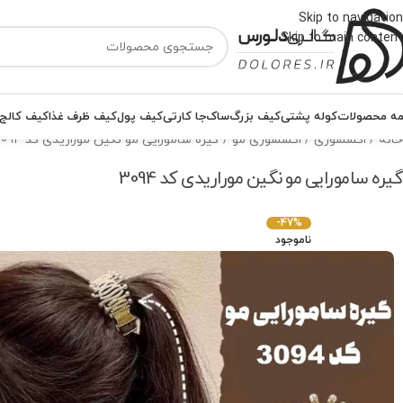
Skip to navigation
Skip to main content
ه محصولات
کوله پشتی
کیف بزرگ
ساک
جا کارتی
کیف پول
کیف ظرف غذا
کیف کالج
خانه
اکسسوری
اکسسوری مو
گیره سامورایی مو نگین موراریدی کد 3094
گیره سامورایی مو نگین موراریدی کد 3094
-47%
ناموجود