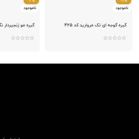
-2%
-11%
ناموجود
ناموجود
گیره گوجه ای تک مروارید کد 425
گیره مو زنجیردار نگین