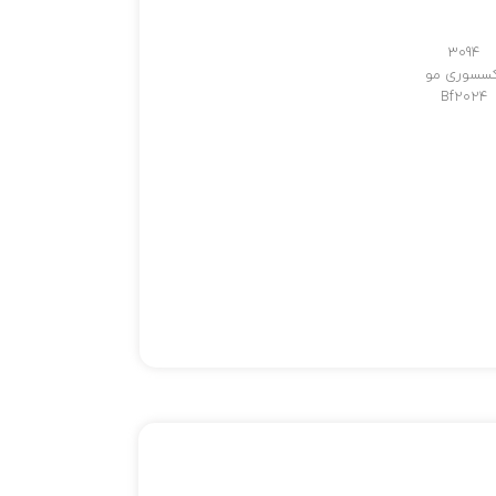
3094
کسسوری مو
Bf2024