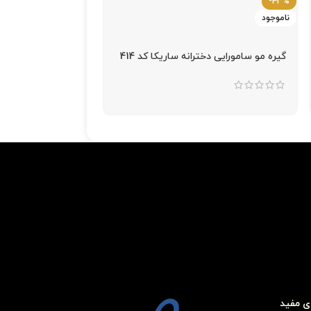
-19%
-43%
ناموجود
کلیپس مجلسی پاپیون 
گیره مو سامورایی دخترانه ساریکا کد 414
ی مفید