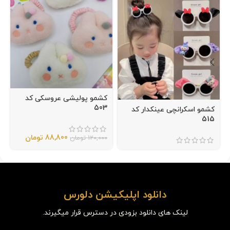
کشمو پولیشی عروسکی کد
503
کشمو اسکرانچی عینکدار کد
515
88,800
تومان
120,000
تومان
دانلود اپلیکیشن دلورس
لینک های دانلود بزودی در دسترس قرار میگیرند.