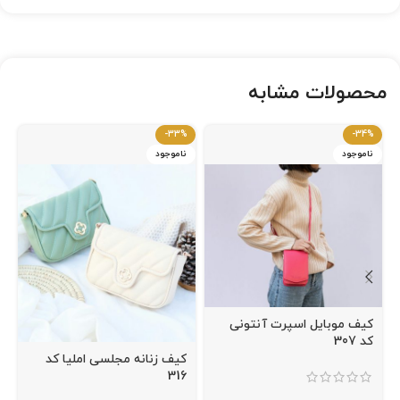
محصولات مشابه
-33%
-34%
ناموجود
ناموجود
کیف موبایل اسپرت آنتونی
کد 307
کیف زنانه مجلسی املیا کد
316