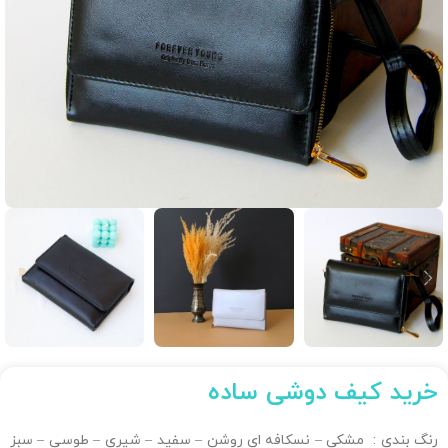
خرید کیف دوشی ساده
رنگ بندی : مشکی – نسکافه ای روشن – سفید – شیری – طوسی – سبز