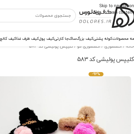
Skip to navigation
Skip to main content
ه محصولات
کوله پشتی
کیف بزرگ
ساک
جا کارتی
کیف پول
کیف ظرف غذا
کیف کالج
خانه
اکسسوری
اکسسوری مو
کلیپس پولیشی کد 583
کلیپس پولیشی کد 583
-92%