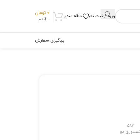
0
تومان
ورود / ثبت نام
علاقه مندی
0
آیتم
پیگیری سفارش
583
کسسوری مو