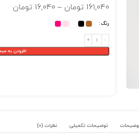
161,040
تومان
–
16,040
تومان
رنگ
افزودن به سبد
وضیحات
توضیحات تکمیلی
نظرات (0)