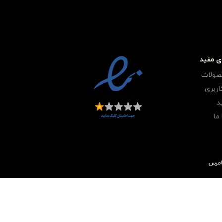
ی مفید
صولات
ربری
د
ما
امرس