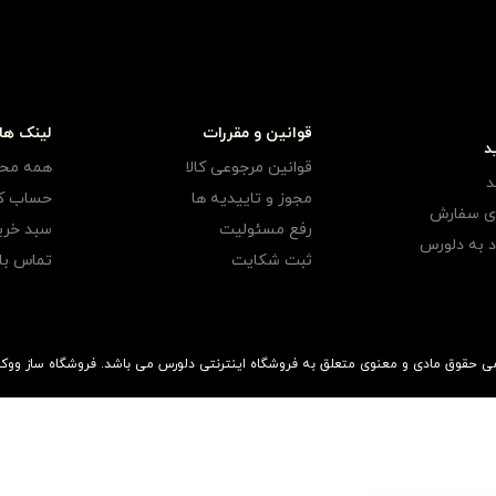
قوانین و مقررات
لینک ها
د
قوانین مرجوعی کالا
همه مح
د
مجوز و تاییدیه ها
حساب کا
ری سفارش
رفع مسئولیت
سبد خری
 به دلورس
ثبت شکایت
تماس با 
فروشگاه ساز
ووک