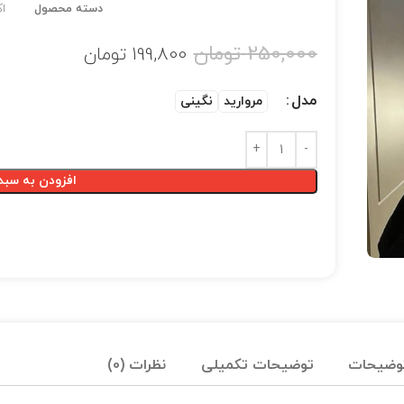
دسته محصول
ا
250,000
تومان
199,800
تومان
مدل
مروارید
نگینی
افزودن به سبد
وضیحات
توضیحات تکمیلی
نظرات (0)