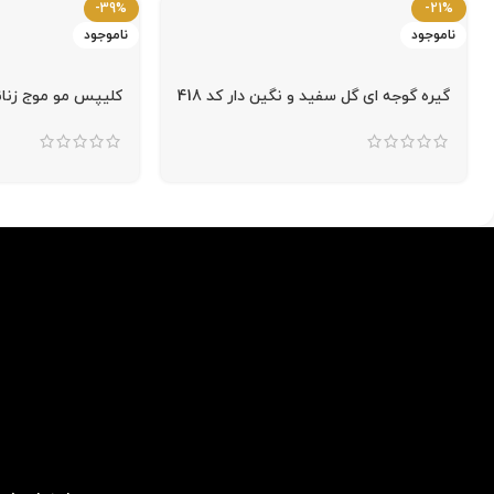
-39%
-21%
ناموجود
ناموجود
گیره گوجه ای گل سفید و نگین دار کد 418
کلیپس مو موج زنانه