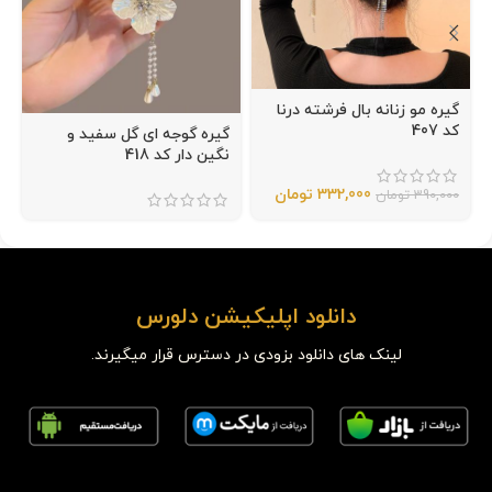
گیره مو زنانه بال فرشته درنا
کد 407
گیره گوجه ای گل سفید و
نگین دار کد 418
332,000
تومان
390,000
تومان
دانلود اپلیکیشن دلورس
لینک های دانلود بزودی در دسترس قرار میگیرند.