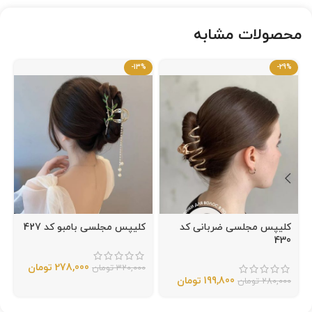
محصولات مشابه
-13%
-29%
کلیپس مجلسی ضربانی کد
کلیپس مجلسی بامبو کد 427
430
278,000
تومان
320,000
تومان
199,800
تومان
280,000
تومان