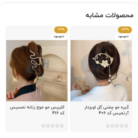
محصولات مشابه
-39%
-33%
ناموجود
ناموجود
گیره مو چفتی گل اویزدار
کلیپس مو موج زنانه نمسیس
آرتمیس کد 406
کد 416