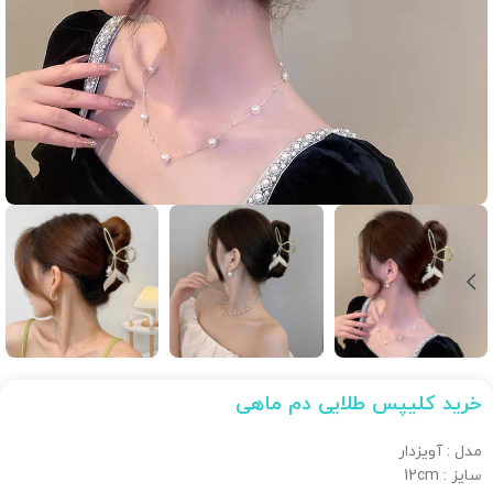
خرید کلیپس طلایی دم ماهی
مدل : آویزدار
سایز : 12cm