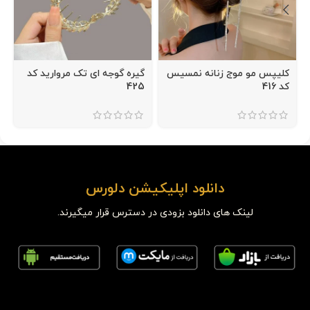
کلیپس مو موج زنانه نمسیس
گیره گوجه ای تک مروارید کد
کد 416
425
دانلود اپلیکیشن دلورس
لینک های دانلود بزودی در دسترس قرار میگیرند.