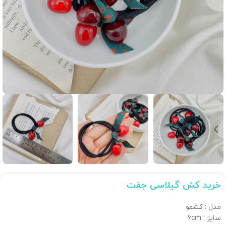
خرید کش گیلاسی جفت
مدل : کشمو
سایز : 6cm