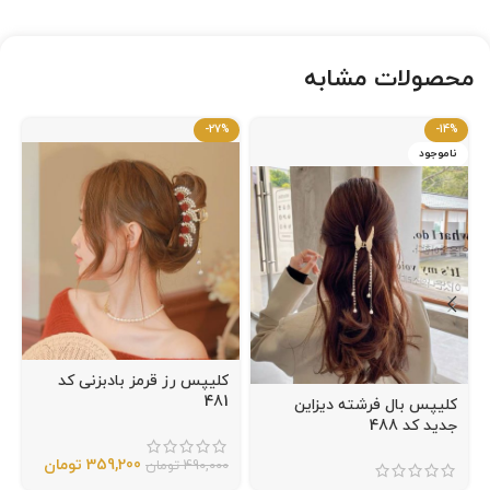
محصولات مشابه
-27%
-14%
ناموجود
کلیپس رز قرمز بادبزنی کد
481
کلیپس بال فرشته دیزاین
جدید کد 488
359,200
تومان
490,000
تومان