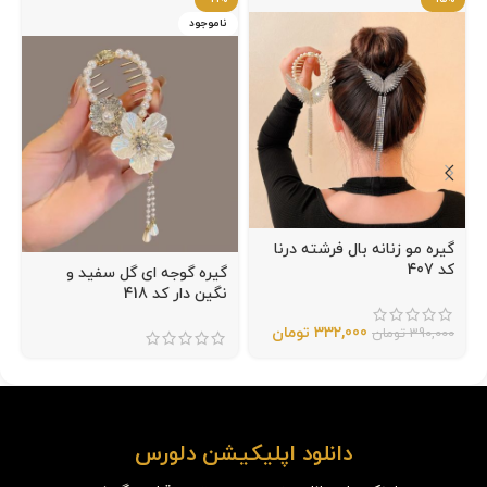
ناموجود
گیره مو زنانه بال فرشته درنا
کد 407
گیره گوجه ای گل سفید و
نگین دار کد 418
332,000
تومان
390,000
تومان
دانلود اپلیکیشن دلورس