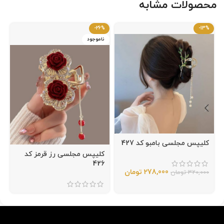
محصولات مشابه
-26%
-13%
ناموجود
کلیپس مجلسی بامبو کد 427
کلیپس مجلسی رز قرمز کد
426
278,000
تومان
320,000
تومان