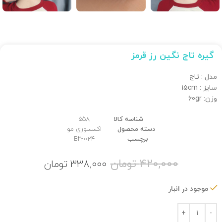
گیره تاج نگین رز قرمز
مدل : تاج
سایز : 15cm
وزن: 60gr
شناسه کالا
558
دسته محصول
اکسسوری مو
برچسب
Bf2024
420,000
تومان
338,000
تومان
موجود در انبار