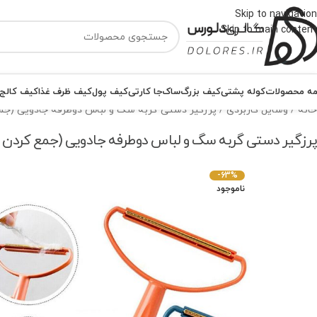
Skip to navigation
Skip to main content
ه محصولات
کوله پشتی
کیف بزرگ
ساک
جا کارتی
کیف پول
کیف ظرف غذا
کیف کالج
خانه
وسایل کاربردی
پرزگیر دستی گربه سگ و لباس دوطرفه جادویی (جمع
پرزگیر دستی گربه سگ و لباس دوطرفه جادویی (جمع کردن پر
-63%
ناموجود