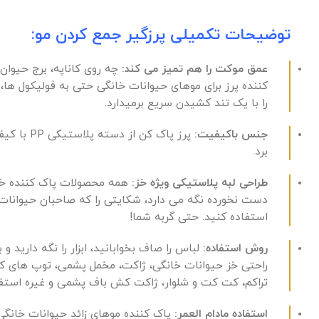
توضیحات تکمیلی پرزگیر جمع کردن مو:
عمق موکت را هم تمیز می کند:
چه روی کاناپه، برج حیوان
کننده پرز برای موهای حیوانات خانگی حتی به فولیکول ه
را با یک تند کشیدن سریع برمیدارد.
جنس باکیفیت:
پرز پاک 
برد.
طراحی لبه پلاستیکی ویژه خز:
همه محصولات پاک کننده خز حی
دست نخورده نگه می دارد، شکایتی را که صاحبان حیوانات خ
استفاده کنید. حتی گربه شما!
روش استفاده:
لباس را صاف بخوابانید، ابزار را نگه دارید و
راحتی خز حیوانات خانگی، ژاکت، مخمل پشمی، توپ های کرکی،
تراکم، کت کت و شلوار، ژاکت کش باف پشمی و غیره استفا
استفاده مادام العمر:
پاک کننده موهای زائد حیوانات خانگی 