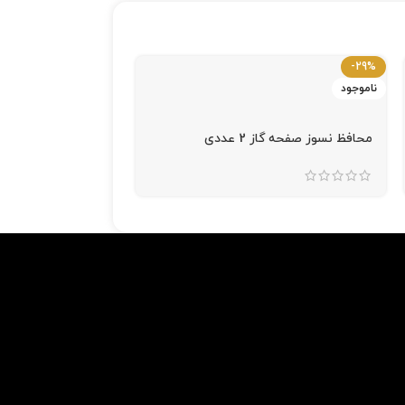
-24%
-29%
ناموجود
گیره نگهدارنده روتختی 
محافظ نسوز صفحه گاز 2 عددی