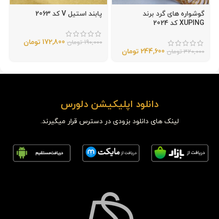
گوشواره های گرد برند
پابند استیل V کد 2063
XUPING کد 2024
172,800
تومان
190,000
تومان
244,600
تومان
320,000
تومان
دانلود اپلیکیشن دلورس
لینک های دانلود بزودی در دسترس قرار میگیرند.