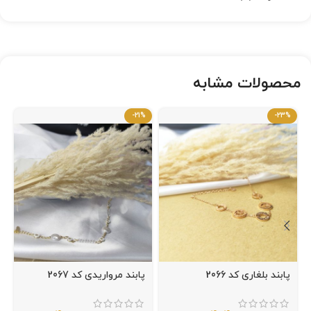
محصولات مشابه
-21%
-23%
پابند بلغاری کد 2066
پابند مرواریدی کد 2067