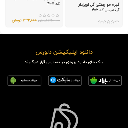
کد 407
گیره مو چفتی گل اویزدار
آرتمیس کد 406
332,000
تومان
390,000
تومان
دانلود اپلیکیشن دلورس
لینک های دانلود بزودی در دسترس قرار میگیرند.