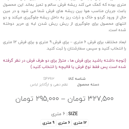
متری بوده که کمک می کند ریشه فرش سالم و تمیز بماند. این محصول
باعث جریان مناسب هوا بین ریشه های فرش شما می شود و در عین
حال از ورود گردو و خاک و ذرات ریز به داخل ریشه جلوگیری میکند و دو
انتهای محصول برای جلوگیری از ریش ریش شدن لبه ی حریر دوخته
شده است.
ابعاد مختلف برای فرش 6 متری – برای فرش 9 متری و برای فرش 12 متری
را انتخاب کنید و سپس سفارشتان را ثبت کنید.
(توجه داشته باشید برای فرش ها ، متراژ برای دو طرف فرش در نظر گرفته
شده است پس فقط نوع فرش یا قالیچه را انتخاب کنید.)
شناسه کالا
SF6912
دسته محصول
نظم دهی و ارگانایز لباس
327,500
تومان
–
295,000
تومان
SIZE
6 متری
12 متری
6 متری
9 متری