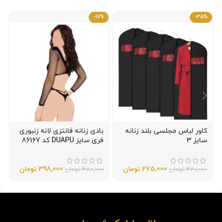
-17%
-35%
کاور لباس مجلسی بلند زنانه
بادی زنانه فانتزی لانه زنبوری
سایز 3
فری سایز DUAPU کد 86167
275,000
تومان
398,000
تومان
420,000
تومان
480,000
تومان