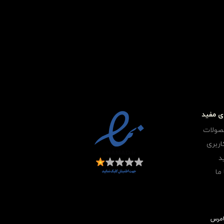
ی مفید
صولات
ربری
د
ما
امرس