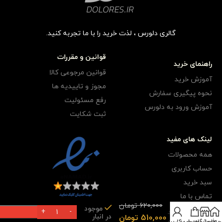
گالری دلورس ، لذت خرید را با ما تجربه کنید.
قوانین و مقررات
راهنمای خرید
قوانین مرجوعی کالا
آموزش خرید
مجوز و تاییدیه ها
نحوه پیگیری سفارش
رفع مسئولیت
آموزش ورود به دلورس
ثبت شکایت
لینک های مفید
همه محصولات
حساب کاربری
عینک
سبد خرید
آفتابی
گرد نیم
تماس با ما
فرم
620,000
تومان
موجود
هری کد
در انبار
510,000
تومان
1105 به
ه اصلی
فروشگاه
سبد خرید
حساب کاربری من