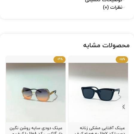
توضیحات تکمیلی
نظرات (0)
محصولات مشابه
-19%
-15%
عینک آفتابی مشکی زنانه
عینک دودی سایه روشن نگین
دورسا کد 1107 به همراه کیف
دار گلکسی کد 1108 با کیف و