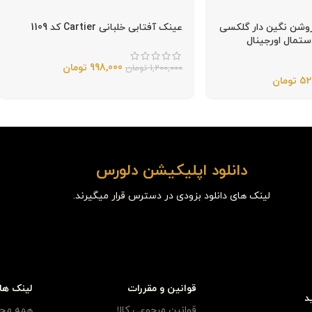
وشن نگین دار گلکسی
عینک آفتابی خلبانی Cartier کد 1109
998,000
تومان
1,200,000
تومان
52
تومان
دانلود اپلیکیشن دلورس
لینک های دانلود بزودی در دسترس قرار میگیرند.
قوانین و مقررات
لینک ها
د
قوانین مرجوعی کالا
همه مح