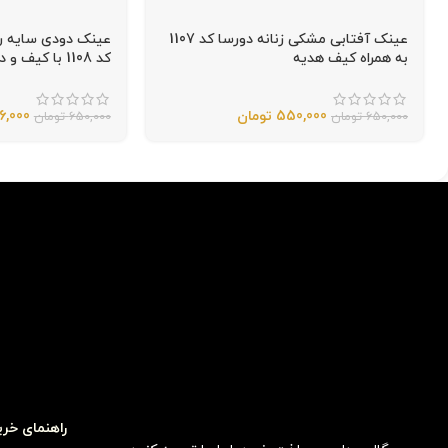
عینک آفتابی مشکی زنانه دورسا کد 1107
عینک دودی سایه ر
به همراه کیف هدیه
کد 1108 با کیف و دستمال اورجینال
550,000
تومان
6,000
650,000
تومان
650,000
تومان
راهنمای خری