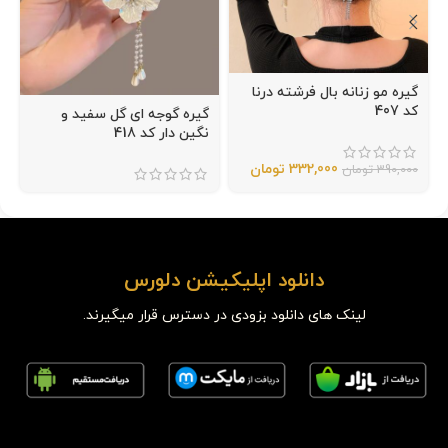
گیره مو زنانه بال فرشته درنا
کد 407
گیره گوجه ای گل سفید و
نگین دار کد 418
332,000
تومان
390,000
تومان
دانلود اپلیکیشن دلورس
لینک های دانلود بزودی در دسترس قرار میگیرند.