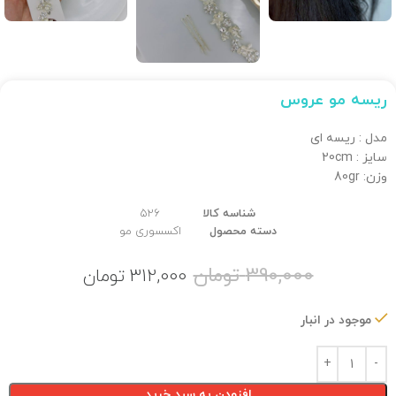
ریسه مو عروس
مدل : ریسه ای
سایز : 20cm
وزن: 80gr
شناسه کالا
526
دسته محصول
اکسسوری مو
390,000
تومان
312,000
تومان
موجود در انبار
افزودن به سبد خرید