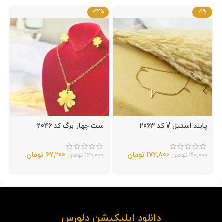
-44%
-9%
پابند استیل V کد 2063
ست چهار برگ کد 2046
172,800
تومان
67,200
تومان
190,000
تومان
120,000
تومان
دانلود اپلیکیشن دلورس