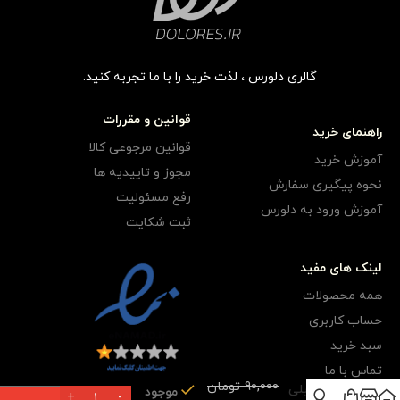
گالری دلورس ، لذت خرید را با ما تجربه کنید.
قوانین و مقررات
راهنمای خرید
قوانین مرجوعی کالا
آموزش خرید
مجوز و تاییدیه ها
نحوه پیگیری سفارش
رفع مسئولیت
آموزش ورود به دلورس
ثبت شکایت
لینک های مفید
همه محصولات
حساب کاربری
سبد خرید
تقتقی
تماس با ما
براق
90,000
تومان
مستطیلی
موجود