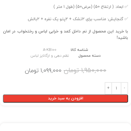
✅ ابعاد: ( ارتفاع 50) (عرض50) (طول 1 متر )
✅ گنجایش: مناسب برای 2تشک + 2پتو یک نفره + 2بالش
با خرید این محصول از نم داخل کمد و خرابی لباس و رختخواب در امان
باشید!
شناسه کالا
A-KB100
دسته محصول
نظم دهی و ارگانایز لباس
1,950,000
تومان
1,099,000
تومان
افزودن به سبد خرید