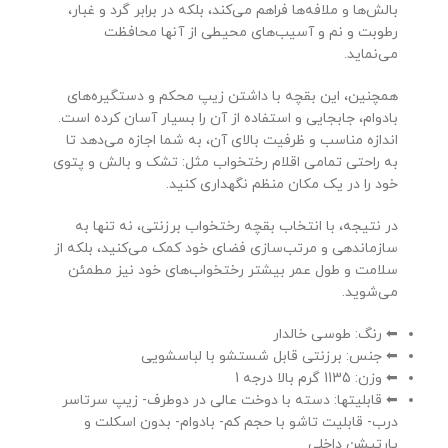
بالش‌ها و ملافه‌ها فراهم می‌کند، بلکه در برابر گرد و غبار،
رطوبت و نم و آسیب‌های محیطی از آنها محافظت
می‌نماید.
همچنین، این بقچه با داشتن زیپ محکم و دستگیره‌های
بادوام، جابجایی و استفاده از آن را بسیار آسان کرده است.
اندازه مناسب و ظرفیت بالای آن، به شما اجازه می‌دهد تا
به راحتی تمامی اقلام رختخواب مثل: تشک و بالش و پتوی
خود را در یک مکان منظم نگهداری کنید.
در نتیجه، با انتخاب بقچه رختخواب برزنتی، نه تنها به
سازماندهی و مرتب‌سازی فضای خود کمک می‌کنید، بلکه از
سلامت و طول عمر بیشتر رختخواب‌های خود نیز مطمئن
می‌شوید.
⬅ رنگ: طوسی خالدار
⬅ جنس: برزنتی قابل شستشو با لباسشویی
⬅ وزن: 1135 گرم بالا درجه 1
⬅ قابلیتها: دسته با دوخت عالی در دوطرف- زیپ سرتاسر
درب- قابلیت تاشو با حجم کم- بادوام- بدون اسکلت و
پارتیشن داخلی