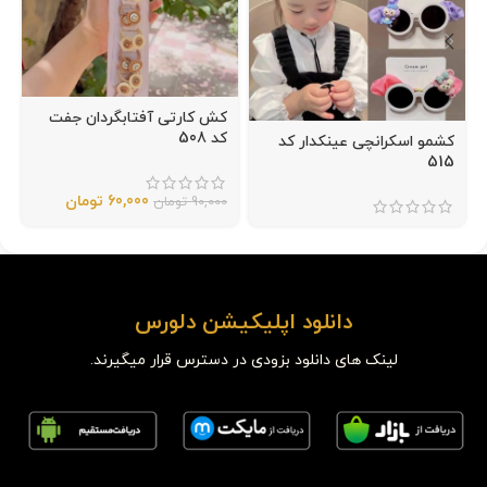
کش کارتی آفتابگردان جفت
کد 508
کشمو اسکرانچی عینکدار کد
515
60,000
تومان
90,000
تومان
دانلود اپلیکیشن دلورس
لینک های دانلود بزودی در دسترس قرار میگیرند.