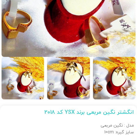
انگشتر نگین مربعی برند YSX کد 2018
مدل : نگین مربعی
سایز گیره: 10cm