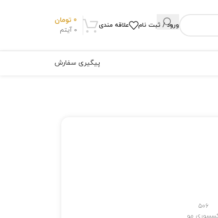
0
تومان
ورود / ثبت نام
علاقه مندی
0
آیتم
پیگیری سفارش
506
کسسوری مو