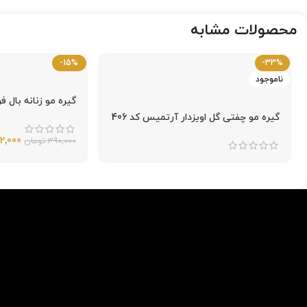
محصولات مشابه
-15%
-33%
ناموجود
گیره مو زنانه بال فرش
گیره مو چفتی گل اویزدار آرتمیس کد 406
2,000
390,000
تومان