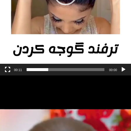
00:11
00:00
مایشگر
یدیو