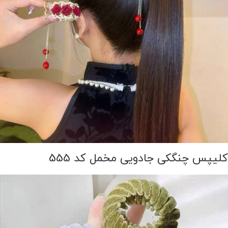
کلیپس چنگکی جادویی مخمل کد 555