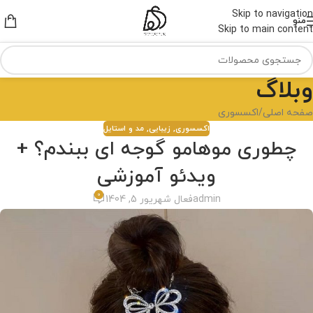
Skip to navigation
منو
Skip to main content
وبلاگ
صفحه اصلی
اکسسوری
اکسسوری
,
زیبایی
,
مد و استایل
چطوری موهامو گوجه ای ببندم؟ +
ویدئو آموزشی
0
admin
فعال شهریور 5, 1404