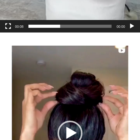
00:08
00:00
مایشگر
یدیو