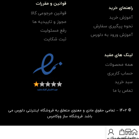
قوانین و مقررات
راهنمای خرید
قوانین مرجوعی کالا
آموزش خرید
مجوز و تاییدیه ها
نحوه پیگیری سفارش
رفع مسئولیت
آموزش ورود به دلورس
ثبت شکایت
لینک های مفید
همه محصولات
حساب کاربری
سبد خرید
تماس با ما
© 1402 – تمامی حقوق مادی و معنوی متعلق به فروشگاه اینترنتی دلورس می
باشد.
فروشگاه ساز
ووکامرس
ه اصلی
فروشگاه
سبد خرید
حساب کاربری من