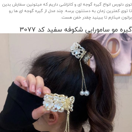
توی دلورس انواع گیره گوجه ای و کانزاشی داریم که میتونین سفارش بدین
تا توی کمترین زمان به دستتون برسه. چند مدل از گیره گوجه ای ها رو
براتون میذارم تا ببینید چقدر خفن هست.
گیره مو سامورایی شکوفه سفید کد 3077