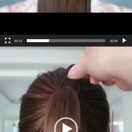
00:10
00:00
مایشگر
یدیو