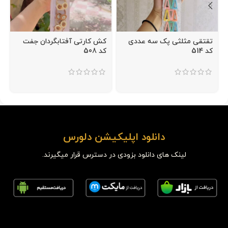
تقتقی مثلثی پک سه عددی
کش کارتی آفتابگردان جفت
کد 514
کد 508
دانلود اپلیکیشن دلورس
لینک های دانلود بزودی در دسترس قرار میگیرند.