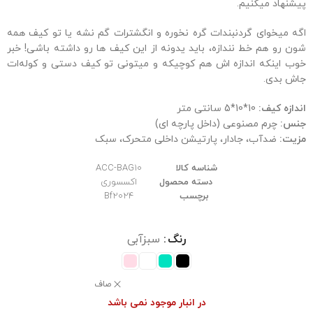
پیشنهاد میکنیم.
اگه میخوای گردنبندات گره نخوره و انگشترات گم نشه یا تو کیف همه
شون رو هم خط نندازه، باید یدونه از این کیف ها رو داشته باشی! خبر
خوب اینکه اندازه اش هم کوچیکه و میتونی تو کیف دستی و کوله‌ات
جاش بدی.
اندازه کیف:
10*10*5 سانتی متر
جنس:
چرم مصنوعی (داخل پارچه ای)
مزیت:
ضدآب، جادار، پارتیشن داخلی متحرک، سبک
شناسه کالا
ACC-BAG10
دسته محصول
اکسسوری
برچسب
Bf2024
رنگ
سبزآبی
صاف
در انبار موجود نمی باشد