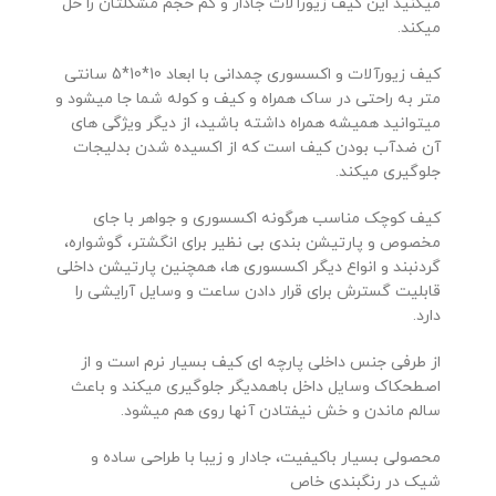
میکنید این کیف زیورآلات جادار و کم حجم مشکلتان را حل
میکند.
کیف زیورآلات و اکسسوری چمدانی با ابعاد 10*10*5 سانتی
متر به راحتی در ساک همراه و کیف و کوله شما جا میشود و
میتوانید همیشه همراه داشته باشید، از دیگر ویژگی های
آن ضدآب بودن کیف است که از اکسیده شدن بدلیجات
جلوگیری میکند.
کیف کوچک مناسب هرگونه اکسسوری و جواهر با جای
مخصوص و پارتیشن بندی بی نظیر برای انگشتر، گوشواره،
گردنبند و انواع دیگر اکسسوری ها، همچنین پارتیشن داخلی
قابلیت گسترش برای قرار دادن ساعت و وسایل آرایشی را
دارد.
از طرفی جنس داخلی پارچه ای کیف بسیار نرم است و از
اصطحکاک وسایل داخل باهمدیگر جلوگیری میکند و باعث
سالم ماندن و خش نیفتادن آنها روی هم میشود.
محصولی بسیار باکیفیت، جادار و زیبا با طراحی ساده و
شیک در رنگبندی خاص