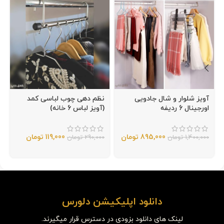
آویز شلوار و شال جادویی
نظم دهی چوب لباسی کمد
اورجینال 6 ردیفه
(آویز لباس 6 خانه)
895,000
تومان
119,000
تومان
1,400,000
تومان
290,000
تومان
دانلود اپلیکیشن دلورس
لینک های دانلود بزودی در دسترس قرار میگیرند.