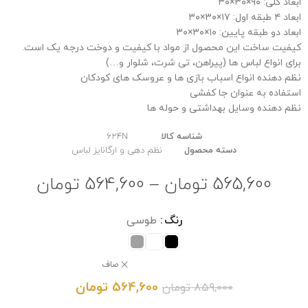
ابعاد کلی: ۹۰×۳۰×۳۰
ابعاد ۴ طبقه اول: ۱۷×۳۰×۳۰
ابعاد دو طبقه پایین: ۱۰×۳۰×۳۰
کیفیت ساخت این محصول از مواد با کیفیت و دوخت درجه یک است.
برای انواع لباس ها (پیراهن، تی شرت، شلوار و…)
نظم دهنده انواع اسباب بازی ها و عروسک های کودکان
استفاده به عنوان جا کفشی
نظم دهنده وسایل بهداشتی و حوله ها
شناسه کالا
624N
دسته محصول
نظم دهی و ارگانایز لباس
565,600
تومان
–
564,600
تومان
رنگ
طوسی
صاف
564,600
تومان
859,000
تومان