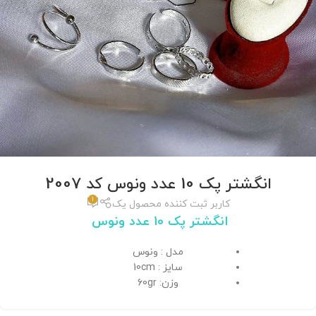
انگشتر پک 10 عدد ونوس کد 2007
1
کاربر ثبت کننده محصول یک
انگشتر پک 10 عدد ونوس
مدل : ونوس
سایز : 10cm
وزن: 60gr